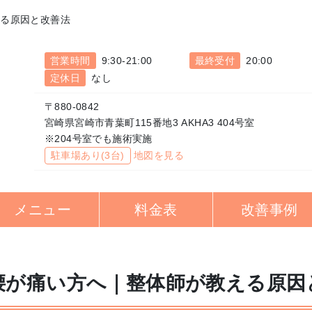
える原因と改善法
営業時間
9:30-21:00
最終受付
20:00
定休日
なし
〒880-0842
宮崎県宮崎市青葉町115番地3 AKHA3 404号室
※204号室でも施術実施
駐車場あり(3台)
地図を見る
メニュー
料金表
改善事例
腰が痛い方へ｜整体師が教える原因