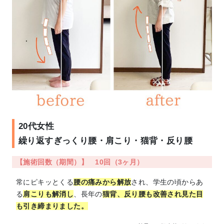
20代女性
繰り返すぎっくり腰・肩こり・猫背・反り腰
【施術回数（期間）】 10回（3ヶ月）
常にピキッとくる
腰の痛みから解放
され、学生の頃からあ
る
肩こりも解消し
、長年の
猫背、反り腰も改善され見た目
も引き締まりました。