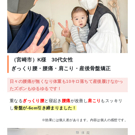
（宮崎市）K様 30代女性
ぎっくり腰・腰痛・肩こり・産後骨盤矯正
日々の腰痛が無くなり体重も10キロ落ちて産後履けなかっ
たズボンもゆるゆるです！
重なる
ぎっくり腰
と寝起き
腰痛
が改善し
肩こり
もスッキリ
し
骨盤が-6cm引き締まりました！
※効果には個人差があります。内容は個人の感想です。