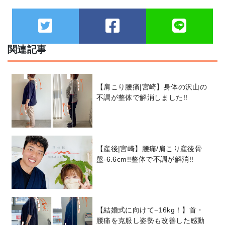
関連記事
【肩こり腰痛|宮崎】身体の沢山の
不調が整体で解消しました!!
【産後|宮崎】腰痛/肩こり産後骨
盤-6.6cm!!整体で不調が解消!!
【結婚式に向けて−16kg！】首・
腰痛を克服し姿勢も改善した感動